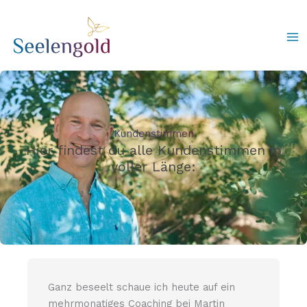
Zum
Inhalt
springen
Kundenstimmen
Hier findest du alle Kundenstimmen in
voller Länge:
Ganz beseelt schaue ich heute auf ein
mehrmonatiges Coaching bei Martin